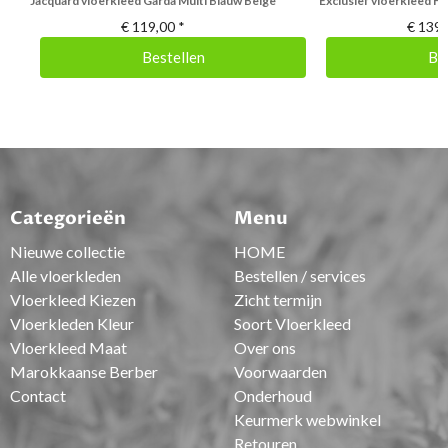
Jacquard vloerkleed Garda Multi Blauw Beige
Exclusief vloerkleed Fr
€
119,00
*
€
139,
Bestellen
Be
Categorieën
Menu
Nieuwe collectie
HOME
Alle vloerkleden
Bestellen / services
Vloerkleed Kiezen
Zicht termijn
Vloerkleden Kleur
Soort Vloerkleed
Vloerkleed Maat
Over ons
Marokkaanse Berber
Voorwaarden
Contact
Onderhoud
Keurmerk webwinkel
Retouren