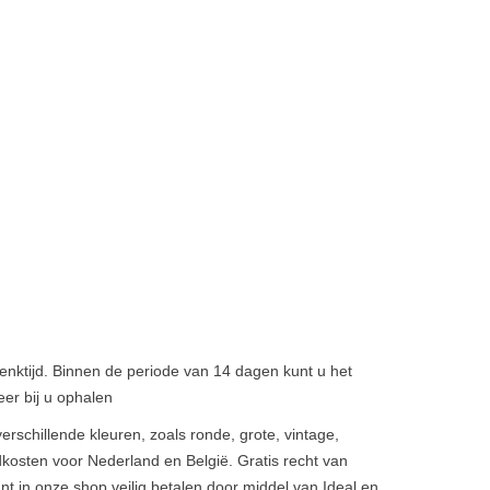
enktijd. Binnen de periode van 14 dagen kunt u het
eer bij u ophalen
rschillende kleuren, zoals ronde, grote, vintage,
osten voor Nederland en België. Gratis recht van
nt in onze shop veilig betalen door middel van Ideal en