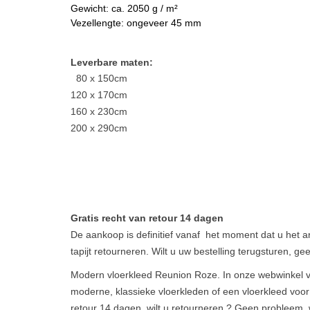
Gewicht: ca. 2050 g / m²
Vezellengte: ongeveer 45 mm
Leve
rbare maten:
80 x 150cm
120 x 170cm
160 x 230cm
200 x 290cm
Gratis recht van retour 14 dagen
De aankoop is definitief vanaf het moment dat u het a
tapijt retourneren. Wilt u uw bestelling terugsturen, g
Modern vloerkleed Reunion Roze. In onze webwinkel vind
moderne, klassieke vloerkleden of een vloerkleed vo
retour 14 dagen, wilt u retourneren ? Geen probleem, w