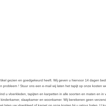
rtikel gezien en goedgekeurd heeft. Wij geven u hiervoor 14 dagen bed
een probleem ! Stuur ons een e-mail wij laten het tapijt op onze kosten w
 u vloerkleden, tapijten en karpetten in alle soorten en maten en in ve
or kinderkamer, slaapkamer en woonkamer. Wij berekenen geen verzendk
ij laten uw vloerkleed of karpet op onze kosten bij u retour halen. U ku