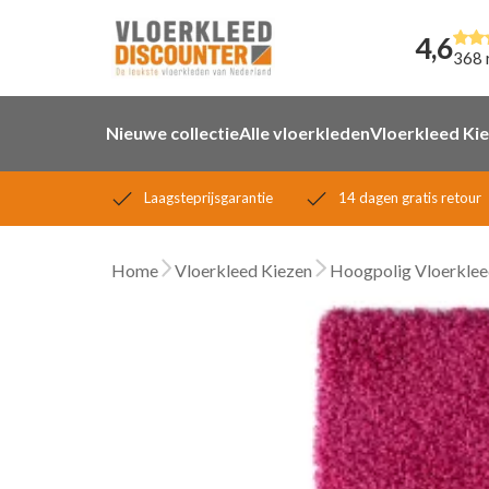
4,6
368 
Nieuwe collectie
Alle vloerkleden
Vloerkleed Ki
Laagsteprijsgarantie
14 dagen gratis retour
Home
Vloerkleed Kiezen
Hoogpolig Vloerklee