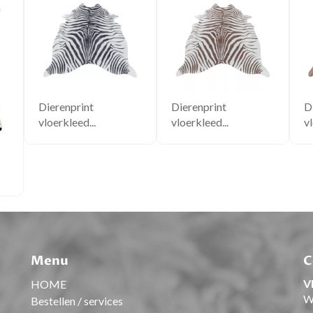
Dierenprint
Dierenprint
D
vloerkleed...
vloerkleed...
vl
Menu
C
V
HOME
W
Bestellen / services