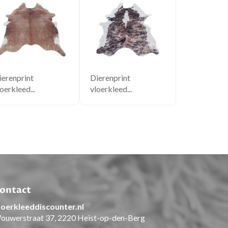
ierenprint
Dierenprint
Dierenprint
oerkleed...
vloerkleed...
vloerkleed..
ontact
loerkleeddiscounter.nl
ouwerstraat 37, 2220 Heist-op-den-Berg