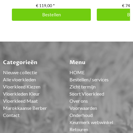
€
119,00
*
€
74,
Bestellen
Be
Categorieën
Menu
Nieuwe collectie
HOME
Alle vloerkleden
Bestellen / services
Vloerkleed Kiezen
Zicht termijn
Vloerkleden Kleur
Soort Vloerkleed
Vloerkleed Maat
Over ons
Marokkaanse Berber
Voorwaarden
Contact
Onderhoud
Keurmerk webwinkel
Retouren