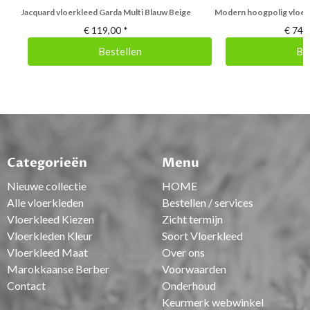
Jacquard vloerkleed Garda Multi Blauw Beige
Modern hoogpolig vloer
€
119,00
*
€
74,
Bestellen
Be
Categorieën
Menu
Nieuwe collectie
HOME
Alle vloerkleden
Bestellen / services
Vloerkleed Kiezen
Zicht termijn
Vloerkleden Kleur
Soort Vloerkleed
Vloerkleed Maat
Over ons
Marokkaanse Berber
Voorwaarden
Contact
Onderhoud
Keurmerk webwinkel