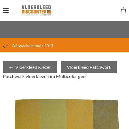
Laagsteprijsgarantie
14 dagen gratis retour
Dé specialist sinds 2013
Vloerkleed Kiezen
Vloerkleed Patchwork
Patchwork vloerkleed Lira Multicolor geel