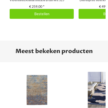
Vloerkleed Animal Imitatie Bruin Wit 325
Dierenprint vloerklee
€
259,00
*
€
49,
Bestellen
Be
Meest bekeken producten