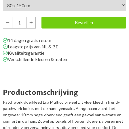
Bestellen
remove
add
14 dagen gratis retour
Laagste prijs van NL & BE
Kwaliteitsgarantie
Verschillende kleuren & maten
Productomschrijving
Patchwork vloerkleed Lira Multicolor geel Dit vloerkleed in trendy
patchwork look is met de hand gemaakt. Aangenaam zacht, het
ongeveer 10 mm hoge vloerkleed geeft een gevoel van warmte en
comfort in uw huis. Zowel op tegels of houten vloeren, vloeren met
of zonder vloerverwarming,zorgt dit vloerkleed voor comfort. De