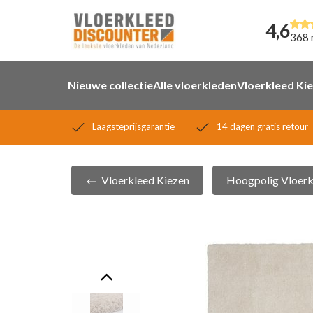
4,6
368 
Nieuwe collectie
Alle vloerkleden
Vloerkleed Ki
Laagsteprijsgarantie
14 dagen gratis retour
Vloerkleed Kiezen
Hoogpolig Vloerk