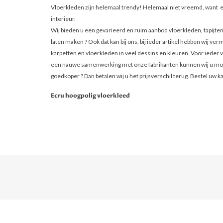
Vloerkleden zijn helemaal trendy! Helemaal niet vreemd, want ee
interieur.
Wij bieden u een gevarieerd en ruim aanbod vloerkleden, tapijten
laten maken ? Ook dat kan bij ons, bij ieder artikel hebben wij ve
karpetten en vloerkleden in veel dessins en kleuren. Voor ieder v
een nauwe samenwerking met onze fabrikanten kunnen wij u modieu
goedkoper ? Dan betalen wij u het prijsverschil terug. Bestel uw ka
Ecru hoogpolig vloerkleed