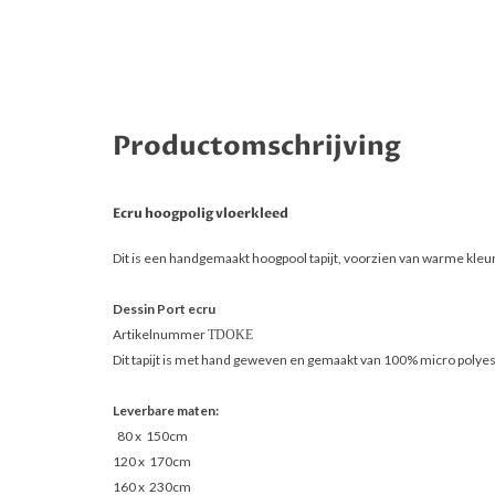
Productomschrijving
Ecru hoogpolig vloerkleed
Dit is een handgemaakt hoogpool tapijt, voorzien van warme kleuren.
Dessin Port ecru
Artikelnummer
TDOKE
Dit tapijt is met hand geweven en gemaakt van 100% micro polye
Leverbare maten:
80 x 150cm
120 x 170cm
160 x 230cm