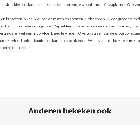
n vloerkleed of karpet maakt het karakter van je woonkamer of slaapkamer. Ook zorg
 en karpetten in veel kleuren en maten en soorten. Ook hebben wij een grote collect
rmeld of dat maatwerk mogelijk is. Wij hebben voor iedereen een passend karpet, tapijt
ertrek is er wel een mooi vloerkleed te vinden. Overtuig u zelf van de grote collect
ze vloerkleden, tapijten en karpetten aanbieden. Wij geven u de laagste prijsgarant
rpet bij ons online.
Anderen bekeken ook