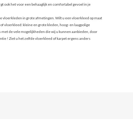
t ook het voor een behaaglijk en comfortabel gevoel in je
ie vloerkleden in grote afmetingen. Wilt u een vloerkleed op maat
 of vloerkleed: kleine en grote kleden, hoog- en laagpolige
ies met de vele mogelijkheden die wij u kunnen aanbieden, door
ie ! Ziet u het zelfde vloerkleed of karpet ergens anders