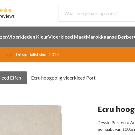
reviews
ezen
Vloerkleden Kleur
Vloerkleed Maat
Marokkaanse Berber
Dé specialist sinds 2013
leed Effen
Ecru hoogpolig vloerkleed Port
Ecru hoog
Dessin Port ecru A
gemaakt van 100% m