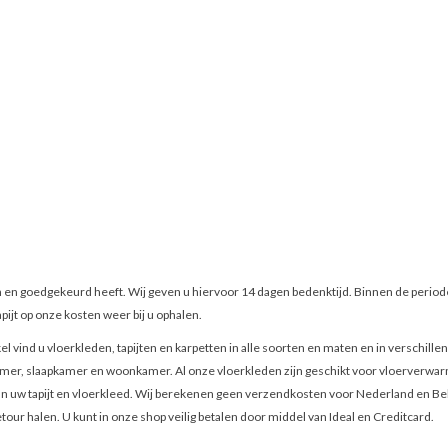
n en goedgekeurd heeft. Wij geven u hiervoor 14 dagen bedenktijd. Binnen de periode 
pijt op onze kosten weer bij u ophalen.
l vind u vloerkleden, tapijten en karpetten in alle soorten en maten en in verschillen
er, slaapkamer en woonkamer. Al onze vloerkleden zijn geschikt voor vloerverwarming
 uw tapijt en vloerkleed. Wij berekenen geen verzendkosten voor Nederland en Belgi
etour halen. U kunt in onze shop veilig betalen door middel van Ideal en Creditcard.