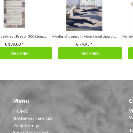
Exclusief vloerkleed Fresch 500 kleur Beige
Modern hoogpolig vloerkleed Lima blauw 3509
€
139,00
*
€
74,95
*
Bestellen
Bestellen
Menu
C
V
HOME
W
Bestellen / services
Zicht termijn
T
Soort Vloerkleed