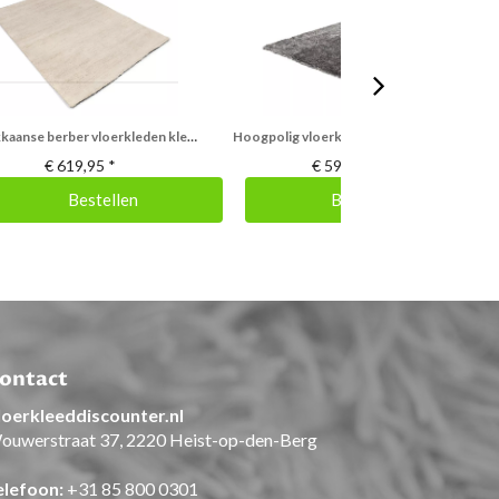
Marokkaanse berber vloerkleden kleur 66
Hoogpolig vloerkleed grijs Diadeem
€
619,95
*
€
59,95
*
Bestellen
Bestellen
ontact
loerkleeddiscounter.nl
ouwerstraat 37, 2220 Heist-op-den-Berg
elefoon:
+31 85 800 0301