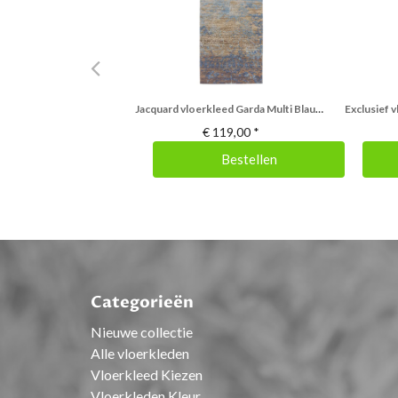
Jacquard vloerkleed Garda Multi Blauw Beige
€
119,00
*
Bestellen
Categorieën
Nieuwe collectie
Alle vloerkleden
Vloerkleed Kiezen
Vloerkleden Kleur