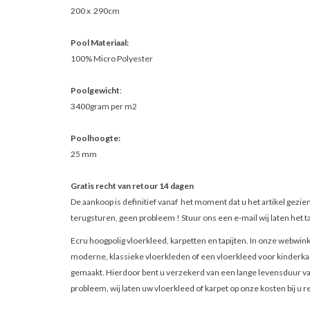
200 x 290cm
Pool Materiaal:
100% Micro Polyester
Poolgewicht
:
3400gram per m2
Poolhoogte:
25 mm
Gratis recht van retour 14 dagen
De aankoop is definitief vanaf het moment dat u het artikel gezie
terugsturen, geen probleem ! Stuur ons een e-mail wij laten het ta
Ecru hoogpolig vloerkleed, karpetten en tapijten. In onze webwinke
moderne, klassieke vloerkleden of een vloerkleed voor kinderkam
gemaakt. Hierdoor bent u verzekerd van een lange levensduur van
probleem, wij laten uw vloerkleed of karpet op onze kosten bij u r