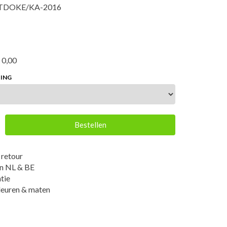
 TDOKE/KA-2016
 0,00
TING
Bestellen
 retour
an NL & BE
tie
leuren & maten