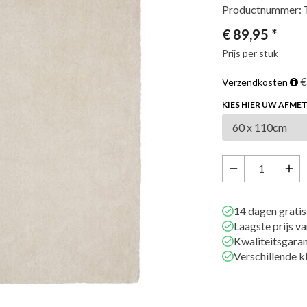
Productnummer:
€
89,95
*
Prijs per stuk
€
Verzendkosten
KIES HIER UW AFME
remove
add
14 dagen gratis
Laagste prijs v
Kwaliteitsgaran
Verschillende k